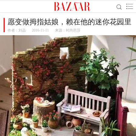
愿变做拇指姑娘，赖在他的迷你花园里
作者：
刘晶
2016-11-11
来源：时尚芭莎