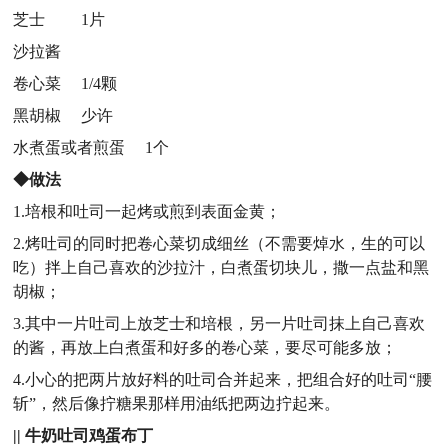
芝士 1片
沙拉酱
卷心菜 1/4颗
黑胡椒 少许
水煮蛋或者煎蛋 1个
◆做法
1.培根和吐司一起烤或煎到表面金黄；
2.烤吐司的同时把卷心菜切成细丝（不需要焯水，生的可以
吃）拌上自己喜欢的沙拉汁，白煮蛋切块儿，撒一点盐和黑
胡椒；
3.其中一片吐司上放芝士和培根，另一片吐司抹上自己喜欢
的酱，再放上白煮蛋和好多的卷心菜，要尽可能多放；
4.小心的把两片放好料的吐司合并起来，把组合好的吐司“腰
斩”，然后像拧糖果那样用油纸把两边拧起来。
|| 牛奶吐司鸡蛋布丁