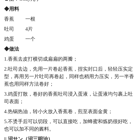
◆用料
香蕉 一根
吐司 4片
鸡蛋 一个
◆做法
1.香蕉去皮打横切成扁扁的两瓣；
2.吐司去边，先用一片卷起香蕉，捏实封口后，轻轻压实定
型，再用另一片吐司再卷起，同样也稍用力压实，另一半香
蕉也用同样方法卷好；
3.鸡蛋打散，卷好的香蕉吐司浸入蛋液，让蛋液均匀裹上吐
司表面；
4.热锅热油，转小火放入香蕉卷，煎至表面金黄；
5.不烫手后可以切段，可以直接吃，加蜂蜜和炼奶很好吃，
也可以加不同的酱料。
|| 沼サン（沼三明治）