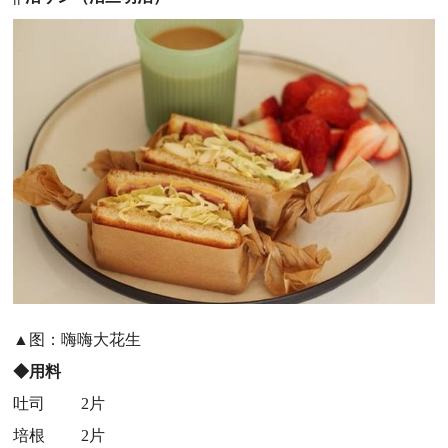
▲图：嗨嗨大花生
◆用料
吐司 2片
培根 2片