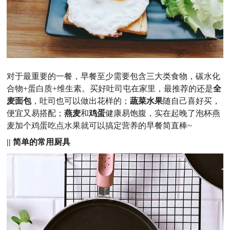
对于最重要的一餐，早餐至少需要包含三大类食物，碳水化
合物+蛋白质+维生素。买好吐司屯在家里，最推荐的还是
全
麦面包
，吐司也可以做出花样的；
蔬菜水果
随自己喜好买，
便宜又易搭配；
燕麦
和
鸡蛋
健康易饱腹，实在起晚了泡杯燕
麦加个鸡蛋吃点水果就可以搞定营养的早餐简直棒~
|| 简单的常用厨具