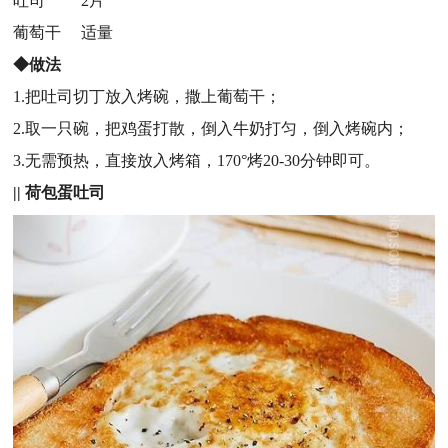
吐司 2片
葡萄干 适量
◆做法
1.把吐司切丁放入烤碗，撒上葡萄干；
2.取一只碗，把鸡蛋打散，倒入牛奶打匀，倒入烤碗内；
3.无需预热，直接放入烤箱，170°烤20-30分钟即可。
|| 荷包蛋吐司