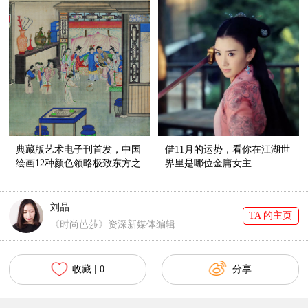
典藏版艺术电子刊首发，中国
借11月的运势，看你在江湖世
绘画12种颜色领略极致东方之
界里是哪位金庸女主
美
刘晶
TA 的主页
《时尚芭莎》资深新媒体编辑
收藏 |
0
分享