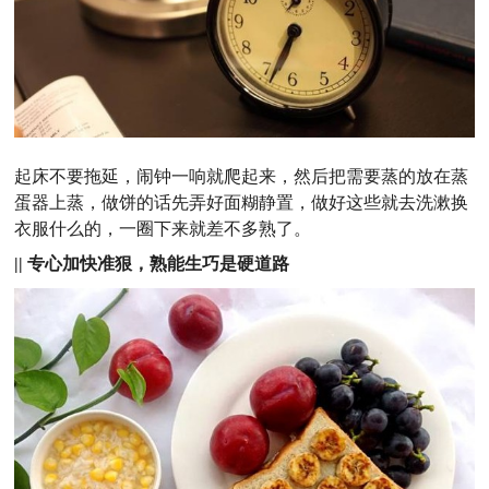
起床不要拖延，闹钟一响就爬起来，然后把需要蒸的放在蒸
蛋器上蒸，做饼的话先弄好面糊静置，做好这些就去洗漱换
衣服什么的，一圈下来就差不多熟了。
|| 专心加快准狠，熟能生巧是硬道路