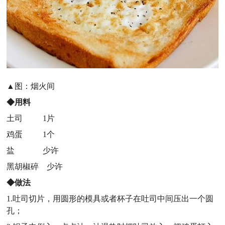
▲图：烟火间
◆用料
土司 1片
鸡蛋 1个
盐 少许
黑胡椒碎 少许
◆做法
1.吐司切片，用圆形的模具或者杯子在吐司中间压出一个圆
孔；