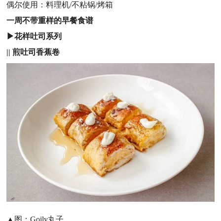
偶尔使用：料理机/不粘锅/烤箱
一周不带重样的早餐食谱
▶花样吐司系列
|| 煎吐司香蕉卷
▲图：Goily丸子