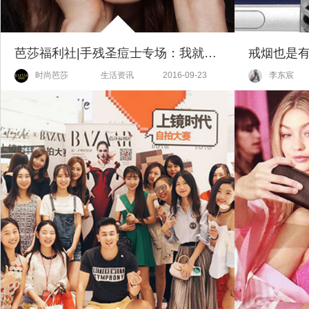
芭莎福利社|手残圣痘士专场：我就是那个爱挤痘痘的girl/boy
时尚芭莎
生活资讯
2016-09-23
李东宸