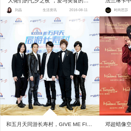
“大佬们的七夕之夜“，爱与美食的浪漫晚宴
刘晶
生活资讯
2016-08-11
时尚芭莎
和五月天同游长寿村，GIVE ME FIVE！