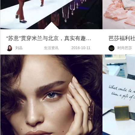
“苏意”贯穿米兰与北京，真实有趣的“曦秀”台后故事
刘晶
生活资讯
2016-10-11
时尚芭莎