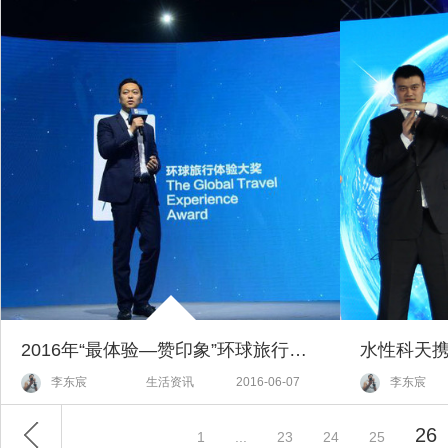
2016年“最体验—赞印象”环球旅行体验大奖璀璨揭幕
李东宸
生活资讯
2016-06-07
李东宸
26
1
...
23
24
25