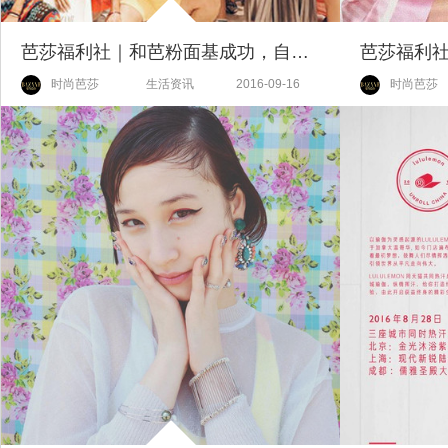
芭莎福利社｜和芭粉面基成功，自拍大赛百万时尚基金等你来拿！
时尚芭莎
生活资讯
2016-09-16
时尚芭莎