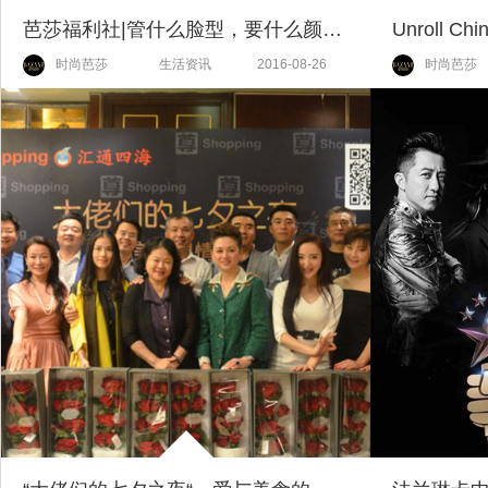
芭莎福利社|管什么脸型，要什么颜值，你最想换的发型到底是神马？
时尚芭莎
生活资讯
2016-08-26
时尚芭莎