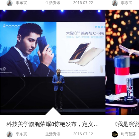
李东宸
生活资讯
2016-07-22
李东宸
科技美学旗舰荣耀8惊艳发布，定义行业美学新标杆
李东宸
生活资讯
2016-07-12
时尚芭莎