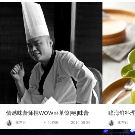
情感味蕾师携WOW菜单惊[艳]味蕾
李东宸
生活资讯
2016-06-29
李东宸