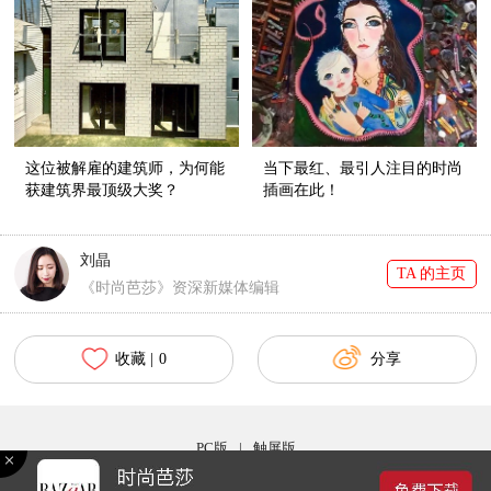
这位被解雇的建筑师，为何能
当下最红、最引人注目的时尚
获建筑界最顶级大奖？
插画在此！
刘晶
TA 的主页
《时尚芭莎》资深新媒体编辑
收藏 |
0
分享
PC版
|
触屏版
Copyright © 2017 bazaar.com.cn 北京时尚在线网络服务有限公司 京ICP备030044号