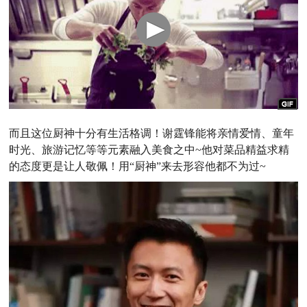
而且这位厨神十分有生活格调！谢霆锋能将亲情爱情、童年
时光、旅游记忆等等元素融入美食之中~他对菜品精益求精
的态度更是让人敬佩！用“厨神”来去形容他都不为过~