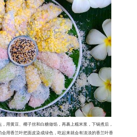
先，用黄豆、椰子丝和白糖做馅，再裹上糯米浆，下锅煮后，
的会用香兰叶把面皮染成绿色，吃起来就会有淡淡的香兰叶香