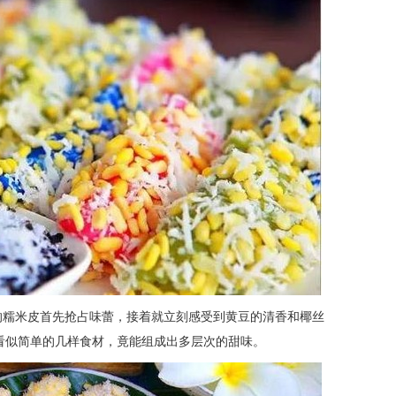
的糯米皮首先抢占味蕾，接着就立刻感受到黄豆的清香和椰丝
看似简单的几样食材，竟能组成出多层次的甜味。