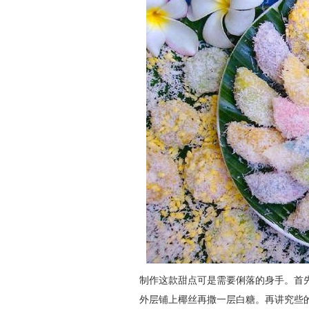
制作这款甜点可是需要俐落的身手。首
外层铺上椰丝再撒一层白糖。再讲究些