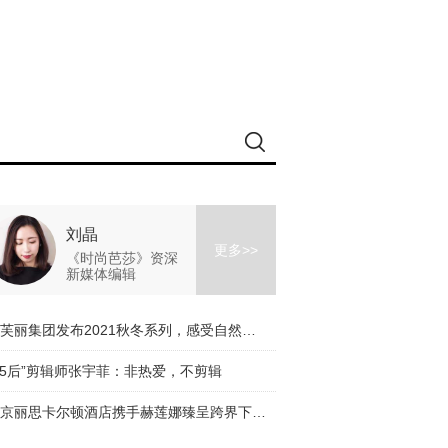
刘晶
更多>>
《时尚芭莎》资深
新媒体编辑
伊芙丽集团发布2021秋冬系列，感受自然的力量
95后”剪辑师张宇菲：非热爱，不剪辑
北京丽思卡尔顿酒店携手赫莲娜臻呈跨界下午茶