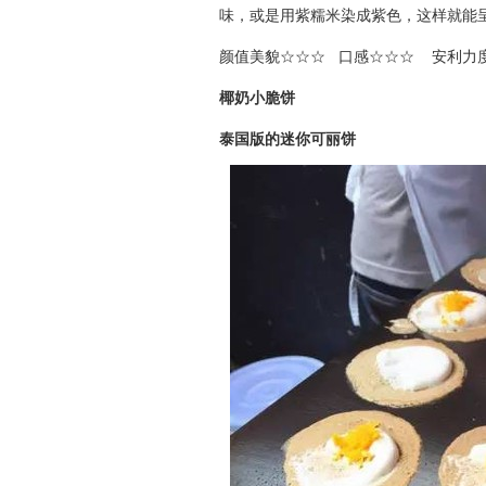
味，或是用紫糯米染成紫色，这样就能
颜值美貌☆☆☆ 口感☆☆☆ 安利力
椰奶小脆饼
泰国版的迷你可丽饼