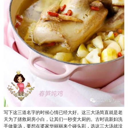
写下这三道名字的时候心情已经大好。这三大汤简直就是老
天为了拯救厨房小白，让其们一秒变大厨的。古时说新妇洗
手做羹汤，要想在婆家华丽丽来个碰头彩，选这三大汤就没