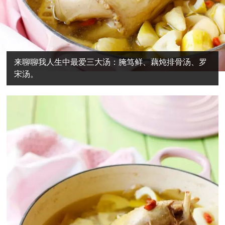
来聊聊我人生中最爱三大汤：腌笃鲜、藕炖排骨汤、罗
宋汤。