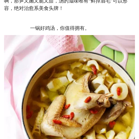
啊，那笋又嬾又脆又甜，汤的滋味唯有“鲜掉眉毛”可以形
容，绝对治愈系美食头牌！
一锅好鸡汤，你值得拥有。