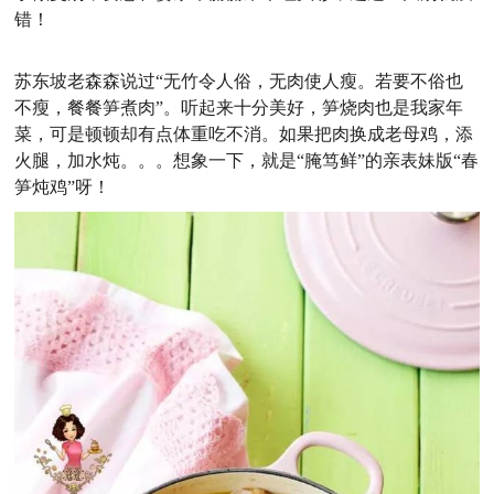
错！
苏东坡老森森说过“无竹令人俗，无肉使人瘦。若要不俗也
不瘦，餐餐笋煮肉”。听起来十分美好，笋烧肉也是我家年
菜，可是顿顿却有点体重吃不消。如果把肉换成老母鸡，添
火腿，加水炖。。。想象一下，就是“腌笃鲜”的亲表妹版“春
笋炖鸡”呀！