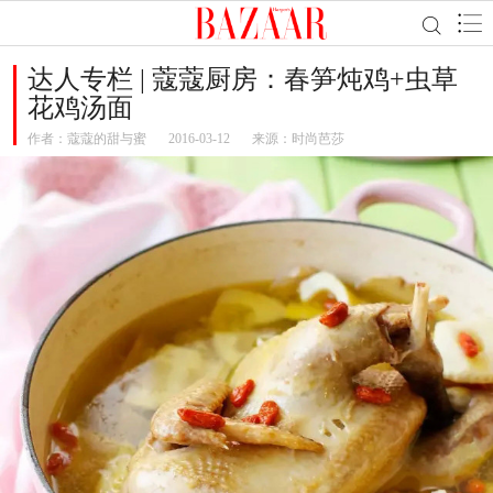
达人专栏 | 蔻蔻厨房：春笋炖鸡+虫草
花鸡汤面
作者：
蔻蔻的甜与蜜
2016-03-12
来源：时尚芭莎