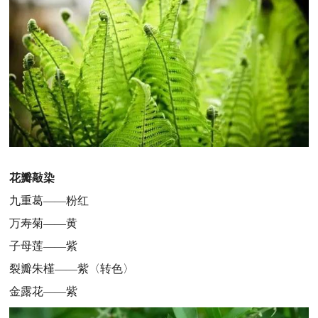
花瓣敲染
九重葛——粉红
万寿菊——黄
子母莲——紫
裂瓣朱槿——紫〈转色〉
金露花——紫