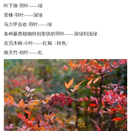
叶下珠·羽叶——绿
苦楝·羽叶——深绿
马六甲合欢·羽叶——绿
各种蕨类植物特别形状的羽叶——深绿到浅绿
吉贝木棉·小叶——红褐〈转色〉
南天竹·幼叶——红