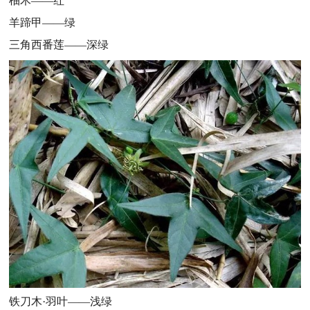
柚木——红
羊蹄甲——绿
三角西番莲——深绿
铁刀木·羽叶——浅绿