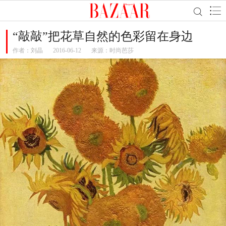
“敲敲”把花草自然的色彩留在身边
作者：
刘晶
2016-06-12
来源：时尚芭莎