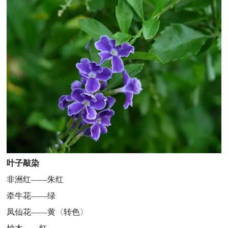
叶子敲染
非洲红——朱红
牵牛花——绿
凤仙花——黄〈转色〉