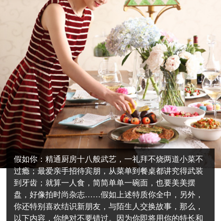
假如你：精通厨房十八般武艺，一礼拜不烧两道小菜不
过瘾；最爱亲手招待宾朋，从菜单到餐桌都讲究得武装
到牙齿；就算一人食，简简单单一碗面，也要美美摆
盘，好像拍时尚杂志……假如上述特质你全中，另外，
你还特别喜欢结识新朋友，与陌生人交换故事，那么，
以下内容，你绝对不要错过。因为你即将用你的特长和