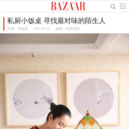
私厨小饭桌 寻找最对味的陌生人
作者：
李东宸
2015-07-12
来源：时尚芭莎