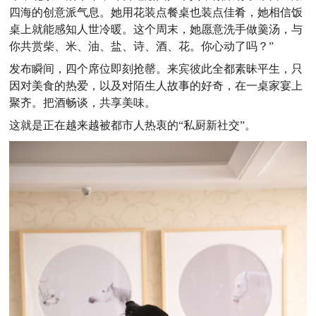
四海的创意派气息。她用花装点餐桌也装点佳肴，她相信饭
桌上就能感知人世冷暖。这个周末，她愿意洗手做羹汤，与
你共赏柴、米、油、盐、诗、酒、花。你心动了吗？”
发布瞬间，四个席位即刻抢罄。来宾彼此全都素昧平生，只
因对美食的热爱，以及对陌生人故事的好奇，在一桌家宴上
聚齐。把酒畅谈，共享美味。
这就是正在越来越被都市人热衷的“私厨新社交”。