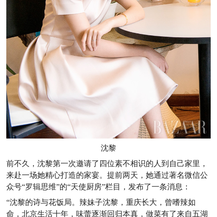
沈黎
前不久，沈黎第一次邀请了四位素不相识的人到自己家里，
来赴一场她精心打造的家宴。提前两天，她通过著名微信公
众号“罗辑思维”的“天使厨房”栏目，发布了一条消息：
“沈黎的诗与花饭局。辣妹子沈黎，重庆长大，曾嗜辣如
命，北京生活十年，味蕾逐渐回归本真，做菜有了来自五湖