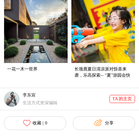
一花一木一世界
长颈鹿夏日清凉派对惊喜来
袭，乐高探索-- “夏”游园会快
乐继续
李东宸
TA 的主页
生活方式资深编辑
收藏 |
0
分享