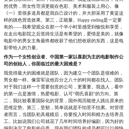
然优势，而女性导演更能在色彩、美术和服装上用心。像
《一》里很多道具都是我自己设计的，并大胆采用了黄蓝这
样的跳色营造效果。第三，正能量。Happy ending是一定要
有的——我希望观众在那一个半小时里感受到愉悦和享受，
在走出电影院之后觉得生活是有希望的，爱情是美的，就像
电影中的男女主角最终都收获了他们想收获的东西，这是电
影带给人的力量。
作为一个女性创业者、中国第一家以喜剧为主的电影制作公
司的创始人，你面临过的最大困难是？
我觉得最大的困难就是团队，因为建立一个团队是很难的，
男女都一样。像雷军说他百分之八十的时间都在找人。团队
对于我们这样一个需要创意的公司，更重要。我选人，看中
的第一点是激情，热爱电影、认可“萌氏喜剧”的方向。第
二，我比较看重国际化的背景，国外阅历能使人跳出原来的
思维定势。第三，坚韧，简单说就是不怕苦不怕累。对管理
者而言，当团队初具规模后，你要投入时间和精力去培养员
工。比如说我们公司就花了几年时间培养好编剧，因为好的
编剧决定了电影的品质，现在我们团队的成员都可以以很快