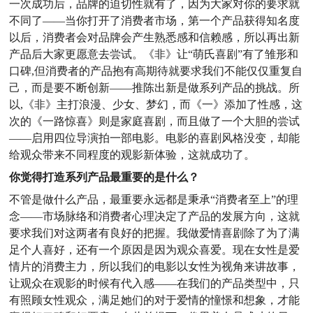
一次成功后，品牌的迫切性就有了，因为大家对你的要求就
不同了——当你打开了消费者市场，第一个产品获得知名度
以后，消费者会对品牌会产生熟悉感和信赖感，所以再出新
产品后大家更愿意去尝试。《非》让“萌氏喜剧”有了雏形和
口碑,但消费者的产品抱有高期待就要求我们不能仅仅重复自
己，而是要不断创新——推陈出新是做系列产品的挑战。所
以,《非》主打浪漫、少女、梦幻，而《一》添加了性感，这
次的《一路惊喜》则是家庭喜剧，而且做了一个大胆的尝试
——启用四位导演拍一部电影。电影的喜剧风格没变，却能
给观众带来不同程度的观影新体验，这就成功了。
你觉得打造系列产品最重要的是什么？
不管是做什么产品，最重要永远都是秉承“消费者至上”的理
念——市场脉络和消费者心理决定了产品的发展方向，这就
要求我们对这两者有良好的把握。我做爱情喜剧除了为了满
足个人喜好，还有一个原因是因为观众喜爱。现在女性是爱
情片的消费主力，所以我们的电影以女性为视角来讲故事，
让观众在观影的时候有代入感——在我们的产品类型中，只
有照顾女性观众，满足她们的对于爱情的憧憬和想象，才能