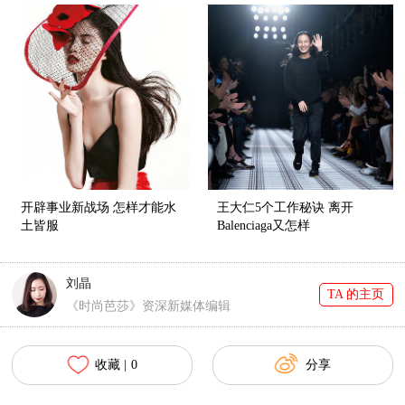
开辟事业新战场 怎样才能水
王大仁5个工作秘诀 离开
土皆服
Balenciaga又怎样
刘晶
TA 的主页
《时尚芭莎》资深新媒体编辑
收藏 |
0
分享