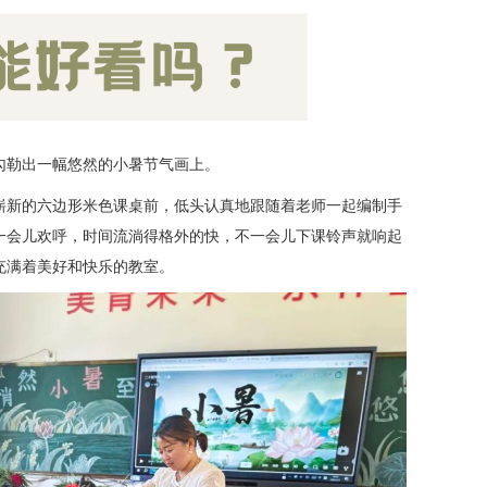
勾勒出一幅悠然的小暑节气画上。
崭新的六边形米色课桌前，低头认真地跟随着老师一起编制手
一会儿欢呼，时间流淌得格外的快，不一会儿下课铃声就响起
充满着美好和快乐的教室。