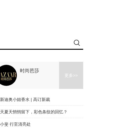
时尚芭莎
更多>>
新迪奥小姐香水 | 高订新裁
天夏天悄悄留下，彩色条纹的回忆？
小斐 行至清亮处