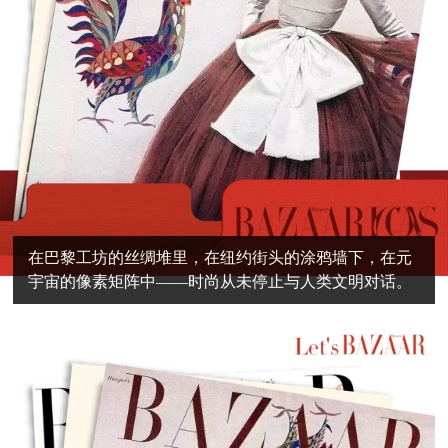
在巴黎工坊的丝绸堆里，在纽约街头的涂鸦墙下，在元
宇宙的像素矩阵中——时尚从未停止与人类文明对话。