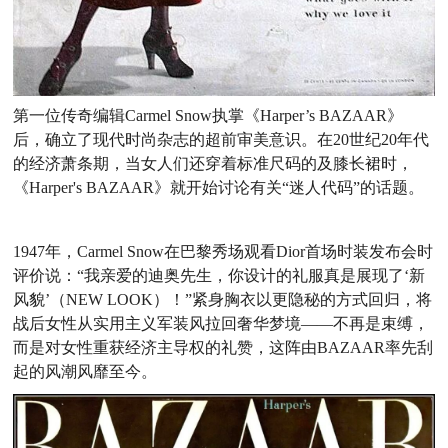
第一位传奇编辑Carmel Snow执掌《Harper’s BAZAAR》
后，确立了现代时尚杂志的超前审美意识。在20世纪20年代
的经济萧条期，当女人们还穿着标准尺码的及膝长裙时，
《Harper's BAZAAR》就开始讨论有关“迷人代码”的话题。
1947年，Carmel Snow在巴黎秀场观看Dior首场时装发布会时
评价说：“我亲爱的迪奥先生，你设计的礼服真是展现了‘新
风貌’（NEW LOOK）！”紧身胸衣以更隐秘的方式回归，将
战后女性从实用主义军装风拉回奢华梦境——不再是束缚，
而是对女性重获经济主导权的礼赞，这阵由BAZAAR率先刮
起的风潮风靡至今。