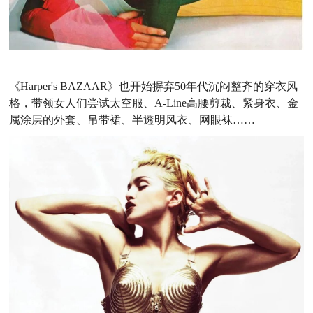
《Harper's BAZAAR》也开始摒弃50年代沉闷整齐的穿衣风
格，带领女人们尝试太空服、A-Line高腰剪裁、紧身衣、金
属涂层的外套、吊带裙、半透明风衣、网眼袜……