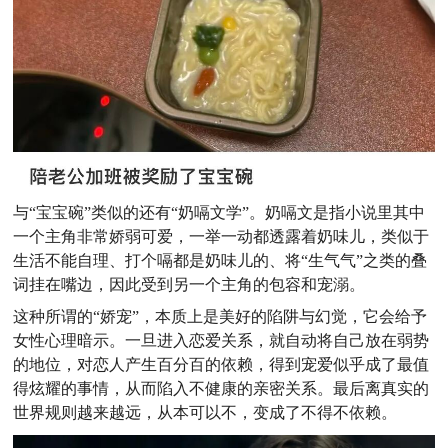
与“宝宝碗”类似的还有“奶嗝文学”。奶嗝文是指小说里其中
一个主角非常娇弱可爱，一举一动都透露着奶味儿，类似于
生活不能自理、打个嗝都是奶味儿的、将“生气气”之类的叠
词挂在嘴边，因此受到另一个主角的包容和宠溺。
这种所谓的“娇宠”，本质上是美好的陷阱与幻觉，它会给予
女性心理暗示。一旦进入恋爱关系，就自动将自己放在弱势
的地位，对恋人产生百分百的依赖，得到宠爱似乎成了最值
得炫耀的事情，从而陷入不健康的亲密关系。最后离真实的
世界规则越来越远，从本可以不，变成了不得不依赖。