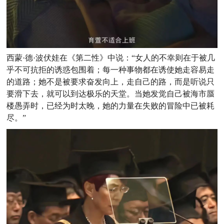
西蒙·德·波伏娃在《第二性》中说：“女人的不幸则在于被几
乎不可抗拒的诱惑包围着；每一种事物都在诱使她走容易走
的道路；她不是被要求奋发向上，走自己的路，而是听说只
要滑下去，就可以到达极乐的天堂。当她发觉自己被海市蜃
楼愚弄时，已经为时太晚，她的力量在失败的冒险中已被耗
尽。”