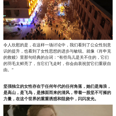
令人欣慰的是，在这样一场讨论中，我们看到了公众性别意
识的提升，也看到了女性思想的进步与敏锐。就像《肖申克
的救赎》里那句经典的台词：“有些鸟儿是关不住的，它们
的羽毛太鲜亮了，当它们飞走时，你会由衷祝贺它们重获自
由。”
坚强独立的女性存在于任何年代的任何角落，她们是海浪，
是高山，是飞鸟，是拂面而来的清风，带着一股坚不可摧的
力量，在这个世界的重重诱惑和阻挠中，闪闪发光。