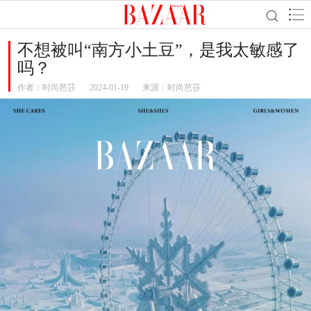
不想被叫“南方小土豆”，是我太敏感了
吗？
作者：
时尚芭莎
2024-01-19
来源：时尚芭莎