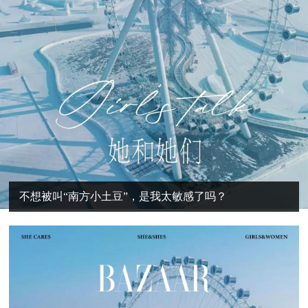
不想被叫“南方小土豆”，是我太敏感了吗？