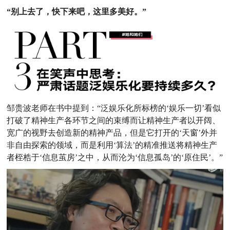
“别上去了，快下来吧，这里多美好。”
邹贵波老师在书中提到：“泛娱乐化所标榜的‘娱乐一切’看似
打破了精神生产各环节之间的束缚而让精神生产者以开阔、
宽广的视野去创造新的精神产品，但是它打开的‘天窗’外并
非自由探索的领域，而是利用‘算法’的精准推送将精神生产
者桎梏于‘信息茧房’之中，从而沦为‘信息孤岛’的‘原住民’。”