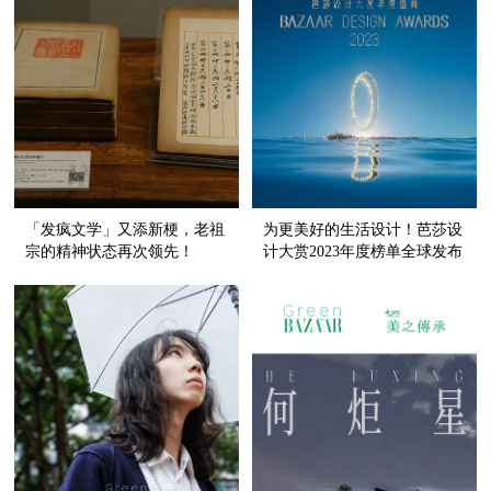
「发疯文学」又添新梗，老祖
为更美好的生活设计！芭莎设
宗的精神状态再次领先！
计大赏2023年度榜单全球发布