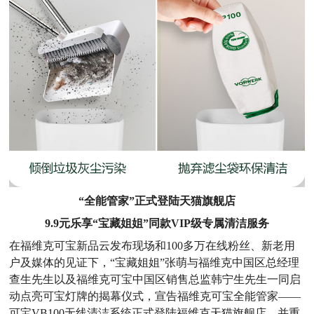
“全能管家”正式登陆天猫旗舰店
9.9元乐享“宝藏姐姐”同款VIP级专属清洁服务
在福维克可宝新品云发布现场和100多万在线粉丝、新老用
户及媒体的见证下，“宝藏姐姐”张萌与福维克中国区总经理
查生先生以及福维克可宝中国区销售总监韩宁生先生一同启
动点亮可宝灯牌的揭幕仪式，宣告福维克可宝全能管家——
可宝VB100无线清洁系统正式登陆福维克天猫旗舰店，并重