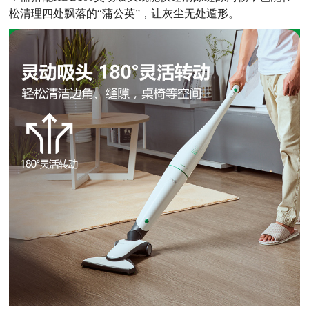
松清理四处飘落的“蒲公英”，让灰尘无处遁形。