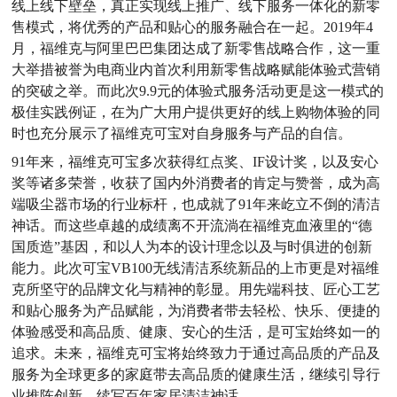
线上线下壁垒，真正实现线上推广、线下服务一体化的新零
售模式，将优秀的产品和贴心的服务融合在一起。2019年4
月，福维克与阿里巴巴集团达成了新零售战略合作，这一重
大举措被誉为电商业内首次利用新零售战略赋能体验式营销
的突破之举。而此次9.9元的体验式服务活动更是这一模式的
极佳实践例证，在为广大用户提供更好的线上购物体验的同
时也充分展示了福维克可宝对自身服务与产品的自信。
91年来，福维克可宝多次获得红点奖、IF设计奖，以及安心
奖等诸多荣誉，收获了国内外消费者的肯定与赞誉，成为高
端吸尘器市场的行业标杆，也成就了91年来屹立不倒的清洁
神话。而这些卓越的成绩离不开流淌在福维克血液里的“德
国质造”基因，和以人为本的设计理念以及与时俱进的创新
能力。此次可宝VB100无线清洁系统新品的上市更是对福维
克所坚守的品牌文化与精神的彰显。用先端科技、匠心工艺
和贴心服务为产品赋能，为消费者带去轻松、快乐、便捷的
体验感受和高品质、健康、安心的生活，是可宝始终如一的
追求。未来，福维克可宝将始终致力于通过高品质的产品及
服务为全球更多的家庭带去高品质的健康生活，继续引导行
业推陈创新，续写百年家居清洁神话。