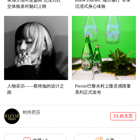
翠湖天地年度盛典 沉浸式社
KnowYourself“城市修行”带来
交体验派对魅幻上映
沉浸式身心体验
人物采访——蔡炜伽的设计之
Perrier巴黎水村上隆灵感限量
路
系列正式发布
时尚芭莎
TA 的主页