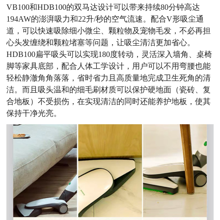
VB100和HDB100的双马达设计可以带来持续80分钟高达
194AW的澎湃吸力和22升/秒的空气流速。配合V形吸尘通
道，可以快速吸除细小微尘、颗粒物及宠物毛发，不必再担
心头发缠绕和颗粒堵塞等问题，让吸尘清洁更加省心。
HDB100扁平吸头可以实现180度转动，灵活深入墙角、桌椅
脚等家具底部，配合人体工学设计，用户可以不用弯腰也能
轻松静澈角角落落，省时省力且高质量地完成卫生死角的清
洁。而且吸头温和的细毛刷材质可以保护硬地面（瓷砖、复
合地板）不受损伤，在实现清洁的同时还能养护地板，使其
保持干净光亮。