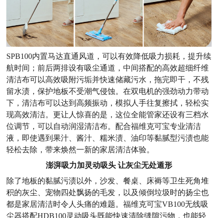
SPB100内置马达直通风道，可以有效降低吸力损耗，提升续
航时间；前后两排设有吸尘通道，中间搭配的高效超细纤维
清洁布可以高效吸附污垢并快速储藏污水，拖完即干，不残
留水渍，保护地板不受潮气侵蚀。在双电机的强劲动力带动
下，清洁布可以达到高频振动，模拟人手往复擦拭，轻松实
现高效清洁。更让人惊喜的是，这位全能管家还设有三档水
位调节，可以自动润湿清洁布。配合福维克可宝专业清洁
液，即使遇到果汁、酱汁、糯米渍、油印等黏腻型污渍也能
轻松去除，带来焕然一新的家居清洁体验。
澎湃吸力加灵动吸头 让灰尘无处遁形
除了地板的黏腻污渍以外，沙发、餐桌、床褥等卫生死角堆
积的灰尘、宠物四处飘扬的毛发，以及倾倒垃圾时的扬尘也
都是家居清洁时令人头痛的难题。福维克可宝VB100无线吸
尘器搭配HDB100灵动吸头既能快速清除缝隙污物，也能轻