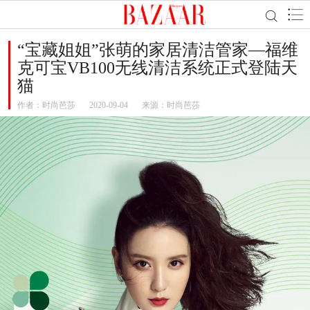
“宝藏姐姐”张萌的家居清洁管家—福维
克可宝VB100无线清洁系统正式登陆天
猫
作者：
时尚芭莎
2020-09-04
来源：时尚芭莎