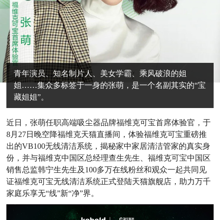
青年演员、知名制片人、美女学霸、乘风破浪的姐
姐……集众多标签于一身的张萌，是一个名副其实的“宝
藏姐姐”。
近日，张萌任职高端吸尘器品牌福维克可宝首席体验官，于
8月27日晚空降福维克天猫直播间，体验福维克可宝重磅推
出的VB100无线清洁系统，揭秘家中家居清洁管家的真实身
份，并与福维克中国区总经理查生先生、福维克可宝中国区
销售总监韩宁生先生及100多万在线粉丝和观众一起共同见
证福维克可宝无线清洁系统正式登陆天猫旗舰店，助力万千
家庭乐享无“线”新“净”界。