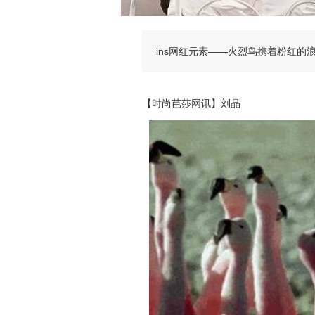
ins网红元素——火烈鸟携着粉红的
【时尚芭莎网讯】刘晶