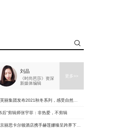
刘晶
更多>>
《时尚芭莎》资深
新媒体编辑
伊芙丽集团发布2021秋冬系列，感受自然的力量
95后”剪辑师张宇菲：非热爱，不剪辑
北京丽思卡尔顿酒店携手赫莲娜臻呈跨界下午茶