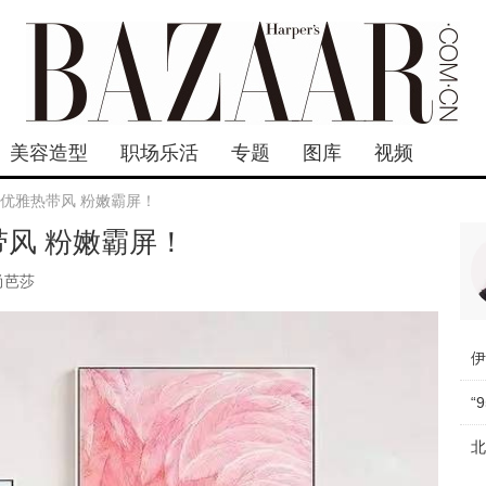
美容造型
职场乐活
专题
图库
视频
鸟 优雅热带风 粉嫩霸屏！
带风 粉嫩霸屏！
尚芭莎
“