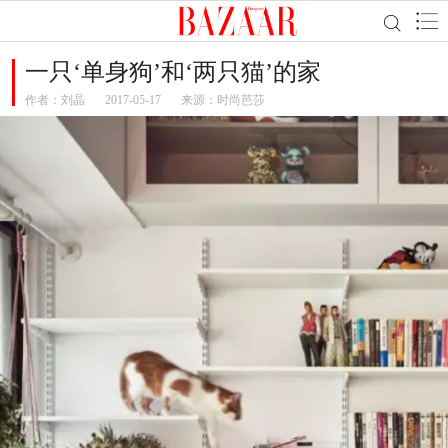
一只‘单身狗’和‘两只猫’的家
作者：
刘晶
2017-05-17
来源：时尚芭莎