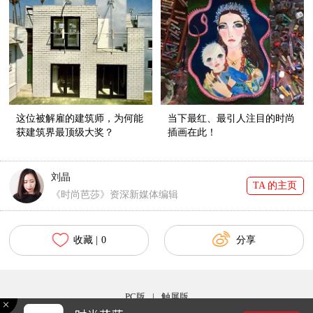
这位被解雇的建筑师，为何能
当下最红、最引人注目的时尚
获建筑界最顶级大奖？
插画在此！
刘晶
TA 的主页
《时尚芭莎》资深新媒体编辑
收藏 |
0
分享
PC版
|
触屏版