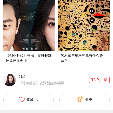
《创业时代》开播，黄轩杨颖
艺术家与星座究竟有什么关
还原热血创业
系？
刘晶
TA 的主页
《时尚芭莎》资深新媒体编辑
收藏 |
0
分享