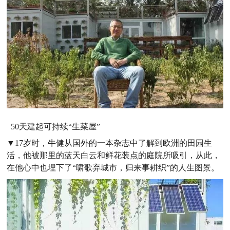
50天建起可持续“生菜屋”
▼17岁时，牛健从国外的一本杂志中了解到欧洲的田园生
活，他被那里的蓝天白云和鲜花装点的庭院所吸引，从此，
在他心中也埋下了“啸歌弃城市，归来事耕织”的人生图景。