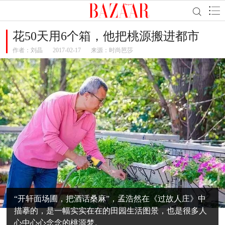
花50天用6个箱，他把桃源搬进都市
作者：
刘晶
2017-02-17
来源：时尚芭莎
“开轩面场圃，把酒话桑麻”，孟浩然在《过故人庄》中
描摹的，是一幅实实在在的田园生活图景，也是很多人
心中心心念念的桃源梦。