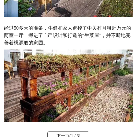
经过50多天的准备，牛健和家人退掉了中关村月租近万元的
两室一厅，搬进了自己设计和打造的“生菜屋”，并不断地完
善着桃源般的家园。
下一页(
1
/ 3)