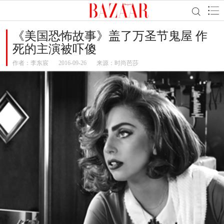
《美国恐怖故事》盖了万圣节鬼屋 作
死的主演被吓傻
作者：
李东宸
2016-09-26
来源：时尚芭莎