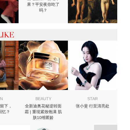
果？平安夜你吃了
吗？
 你可能喜欢
ON
BEAUTY
STAR
留下，
全新迪奥花秘逆转面
张小斐 行至清亮处
回忆？
霜 | 重现紧致饱满 肌
肤10维匿龄