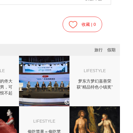
收藏 |
0
旅行
假期
LE
LIFESTYLE
的佟大
梦东方梦幻嘉善荣
男，可
获“精品特色小镇奖”
恨不起
LIFESTYLE
偷吃禁果＝偷吃苹