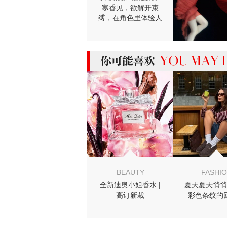
寒香见，欲解开束
缚，在角色里体验人
生！
MIGHT LIKE
BEAUTY
FASHI
全新迪奥小姐香水 |
夏天夏天悄悄
高订新裁
彩色条纹的