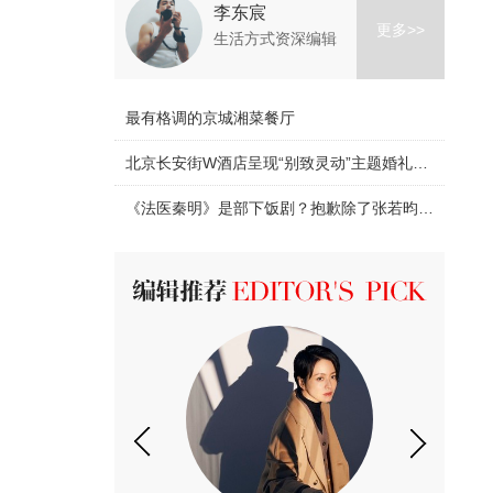
李东宸
更多>>
生活方式资深编辑
最有格调的京城湘菜餐厅
北京长安街W酒店呈现“别致灵动”主题婚礼沙龙
《法医秦明》是部下饭剧？抱歉除了张若昀的颜我什么都看不下去！
PICK 编辑推荐