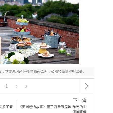
宸，本文系时尚芭莎网独家原创，如需转载请注明出处。
1
2
3
下一篇
又多了新
《美国恐怖故事》盖了万圣节鬼屋 作死的主
演被吓傻