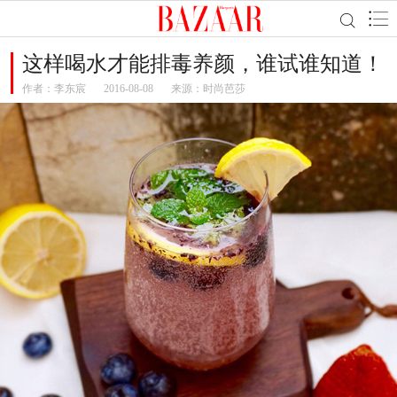
这样喝水才能排毒养颜，谁试谁知道！
作者：
李东宸
2016-08-08
来源：时尚芭莎