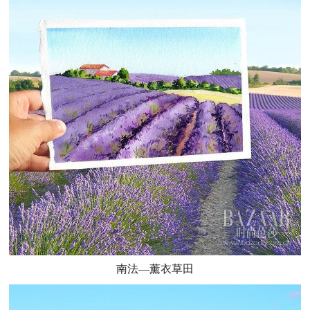
南法—薰衣草田