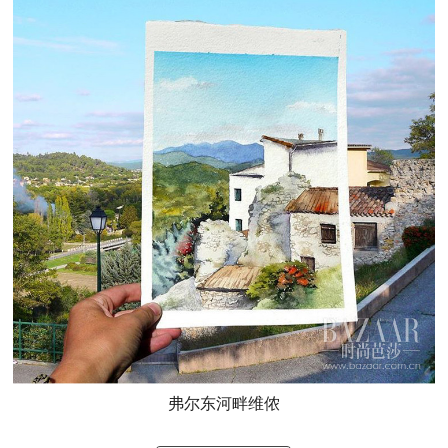
弗尔东河畔维侬