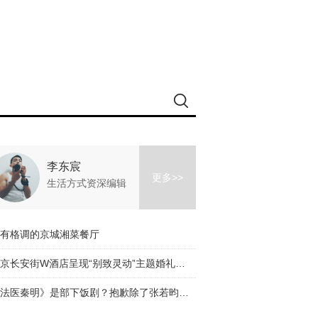
李东宸
更多>>
生活方式资深编辑
有格调的京城湘菜餐厅
北京长安街W酒店呈现“别致灵动”主题婚礼沙龙
《法医秦明》是部下饭剧？抱歉除了张若昀的颜我什么都看不下去！