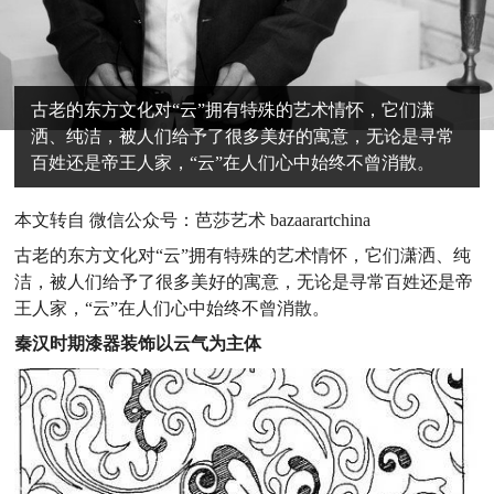
古老的东方文化对“云”拥有特殊的艺术情怀，它们潇
洒、纯洁，被人们给予了很多美好的寓意，无论是寻常
百姓还是帝王人家，“云”在人们心中始终不曾消散。
本文转自
微信公众号：芭莎艺术
bazaarartchina
古老的东方文化对“云”拥有特殊的艺术情怀，它们潇洒、纯
洁，被人们给予了很多美好的寓意，无论是寻常百姓还是帝
王人家，“云”在人们心中始终不曾消散。
秦汉时期漆器装饰以云气为主体