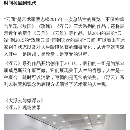
时间拉回到现代
“云间”是艺术家蔡志松2015年一次总结性的展览，不仅将综
合呈现《故国》《玫瑰》《浮云》三大系列的作品，还将展
示近年的新作《云舟》《云景》等作品。从2014的展览“云
端”到2015的“玫瑰云景”再到这次的展览“云间”可以看出艺术
家创作状态以及对人生阶段体察的细微变化，从近至远再深
入其中，是跨越，是欣赏，是享受的过程。
《浮云》系列作品开始创作于2011年，最初的一组是为第54
届威尼斯双年展而做。它们展现关于人生的哲思，人生是一
种聚合，随时可以消散，遵循的是无常的法则。《浮云》系
列以装置和观念为表现方式阐述了艺术家的人生观。
《大浮云与微浮云》
《浮云》现场效果