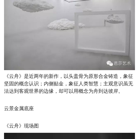
《云舟》是近两年的新作，以头盖骨为原形合金铸造，象征
坚固的概念认识；内侧贴金，象征人类智慧；主观意识虽无
法达到客观世界的边缘，却可以用概念为舟到达彼岸。
云景金属底座
《云舟》现场图