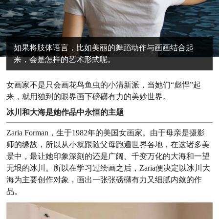
如果将肢体语言，比如美丽的舞蹈动作与画画结合起
来，会是怎样的艺术形式呢。
女画家不是只会画花鸟鱼虫的小清新派，当她们“彪悍”起
来，就用独到的眼界画下磅礴有力的美妙世界。
冰川和大海是她作品中永恒的主题
Zaria Forman，生于1982年的美国女画家。由于母亲是摄影
师的缘故，所以从小就跟随父母跑遍世界各地，在这诸多美
景中，最让她印象深刻的还是广阔、千变万化的大海和一望
无垠的冰川。所以在学习过绘画之后，Zaria便决定以冰川大
海为主要创作对象，画出一张张磅礴有力又细腻内敛的作
品。