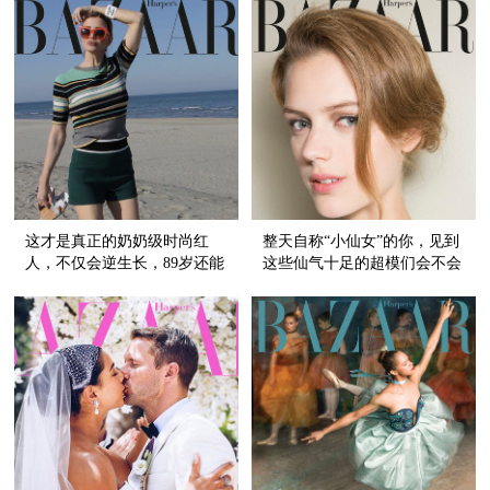
这才是真正的奶奶级时尚红
整天自称“小仙女”的你，见到
人，不仅会逆生长，89岁还能
这些仙气十足的超模们会不会
玩freestyle！
害羞？