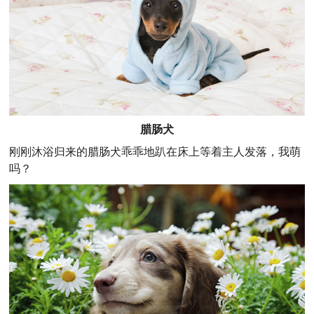
腊肠犬
刚刚沐浴归来的腊肠犬乖乖地趴在床上等着主人发落，我萌
吗？