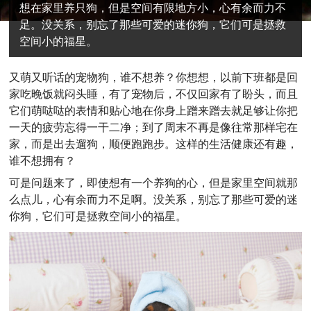
想在家里养只狗，但是空间有限地方小，心有余而力不
足。没关系，别忘了那些可爱的迷你狗，它们可是拯救
空间小的福星。
又萌又听话的宠物狗，谁不想养？你想想，以前下班都是回
家吃晚饭就闷头睡，有了宠物后，不仅回家有了盼头，而且
它们萌哒哒的表情和贴心地在你身上蹭来蹭去就足够让你把
一天的疲劳忘得一干二净；到了周末不再是像往常那样宅在
家，而是出去遛狗，顺便跑跑步。这样的生活健康还有趣，
谁不想拥有？
可是问题来了，即使想有一个养狗的心，但是家里空间就那
么点儿，心有余而力不足啊。没关系，别忘了那些可爱的迷
你狗，它们可是拯救空间小的福星。