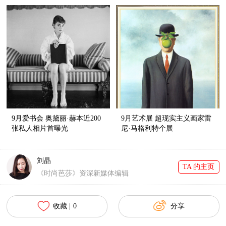
9月爱书会 奥黛丽·赫本近200
9月艺术展 超现实主义画家雷
张私人相片首曝光
尼·马格利特个展
刘晶
TA 的主页
《时尚芭莎》资深新媒体编辑
收藏 |
0
分享