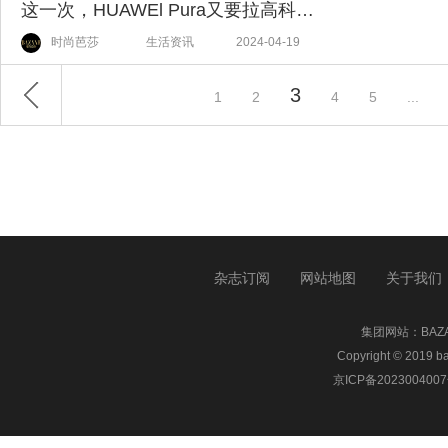
这一次，HUAWEl Pura又要拉高科技美学的新高度？
时尚芭莎
生活资讯
2024-04-19
3
1
2
4
5
...
杂志订阅
网站地图
关于我们
集团网站：
BA
Copyright © 20
京ICP备2023004007