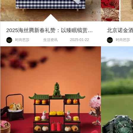
2025海丝腾新春礼赞：以臻眠犒赏更卓越的自己
时尚芭莎
生活资讯
2025-01-22
时尚芭莎