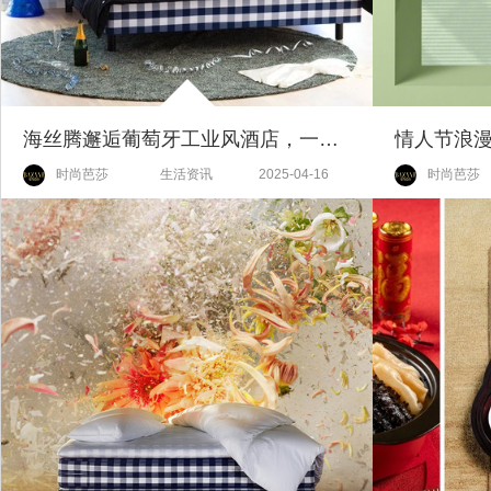
海丝腾邂逅葡萄牙工业风酒店，一场天然材质的诗意栖居
时尚芭莎
生活资讯
2025-04-16
时尚芭莎