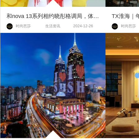
和nova 13系列相约晓彤格调局，体验超有格调的nova13香
时尚芭莎
生活资讯
2024-12-26
时尚芭莎