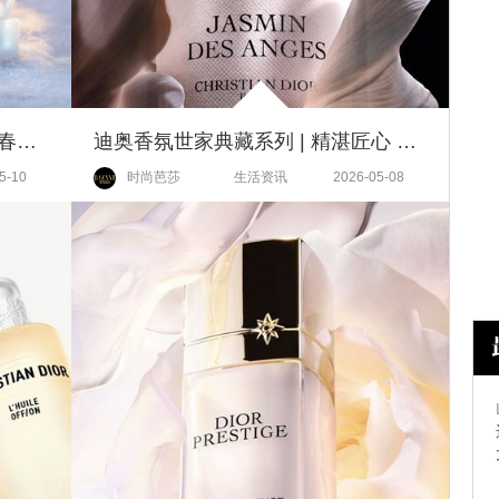
以迪奥护肤星品，邂逅无瑕匀致春日雪白肌
迪奥香氛世家典藏系列 | 精湛匠心 重塑调香艺术
5-10
时尚芭莎
生活资讯
2026-05-08