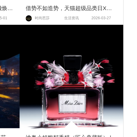
迪奥睡莲洁面&雪晶灵系列 | 净澈焕亮 肌肤尽享精致呵护
借势不如造势，天猫超级品类日X芭莎F1极速派对重新定义趋势营销逻辑
5-01
时尚芭莎
生活资讯
2026-03-27