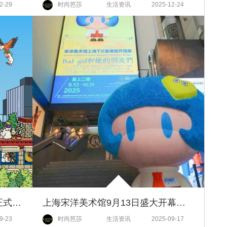
2-29
时尚芭莎
生活资讯
2025-12-24
龙华会2周年庆暨龙华秋会9.19正式启幕，纯正藏风市集首现上海
上海宋洋美术馆9月13日盛大开幕，Bad Girl与全球艺术IP共创未来
9-23
时尚芭莎
生活资讯
2025-09-17