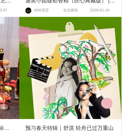
礼承新韵，艺润濠江 永利澳门以艺术年礼焕新新春气象
迪奥小姐馥郁香精（匠心典藏版） | 卓越羽饰工艺 尽显高订精髓
3-07
时尚芭莎
生活资讯
2026-01-18
“京”“邑”求精 共鉴匠心 干邑地理标志认证十六周年派对
预习春天特辑｜舒淇 轻舟已过万重山