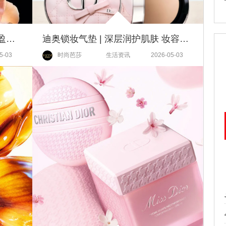
迪奥花秘瑰萃系列 | 肌肤注入充盈饱满能量 尽现永恒年轻光采
迪奥锁妆气垫 | 深层润护肌肤 妆容光采整日如初
5-03
时尚芭莎
生活资讯
2026-05-03