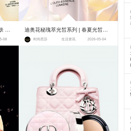
迪奥美肤必备系列 | 深彻净卸养肤 拿捏通透好肌肤
迪奥花秘瑰萃光皙系列 | 春夏光皙焕白之旅 重塑匀致年轻肌
5-08
时尚芭莎
生活资讯
2026-05-04