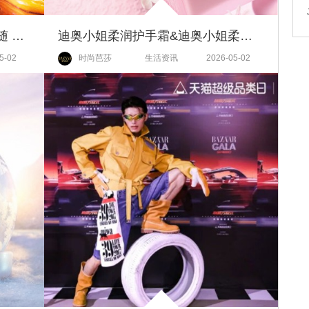
迪奥真我浓情香精 | 繁花香气伴随 绽放真我光芒
迪奥小姐柔润护手霜&迪奥小姐柔润润肤乳霜 | 沁香舒悦 开启芬芳时刻
5-02
时尚芭莎
生活资讯
2026-05-02