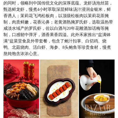
的同时，领略到中国传统文化的深厚底蕴。龙虾汤泡丝苗，
甄选鲜龙虾，慢煮4小时萃取深层鲜味汤汁浸润金银米，鲜
香诱人；茉莉花飞鸿松板肉，以顶级松板肉以茉莉花茶腌
制，肉质鲜嫩，花香沁鼻；老黄酒熟腌罗氏虾，选取温热带
咸淡水域产的罗氏虾，佐以白酒与20年花雕酒加话梅等腌
制，口感韧中弹牙，酒香果香四溢。此外禾家推出“盆满钵
满”盆菜堂食及外带套餐，包含了鲍汁扣掌、白切鸡、烧
鸭、北菇烧肉、活白虾、海参、8头鲍鱼等珍贵食材，慢煮
熬炖饱含浓浓心意。