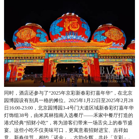
同时，酒店还参与了“2025年京彩新春彩灯嘉年华”，在北京
园博园设有别具一格的摊位。2025年1月22日至2025年2月28
日16:00-23:00，北京园博园3-4号门大道区域新春彩灯嘉年华
灯饰组38号，由米其林指南入选餐厅——禾家中餐厅打造的
港式经典“招财小吃”，将为游客们带来一场舌尖上的春节盛
宴。这些小吃不仅美味可口，更寓意着招财进宝、吉祥如
意。新春佳节，相约「诺金」，古韵今辉，共赴「京彩」。