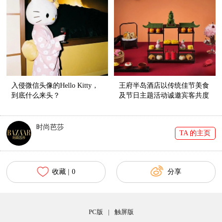
入侵微信头像的Hello Kitty，
王府半岛酒店以传统佳节美食
到底什么来头？
及节日主题活动诚邀宾客共度
中国年
时尚芭莎
TA 的主页
收藏 |
0
分享
PC版
|
触屏版