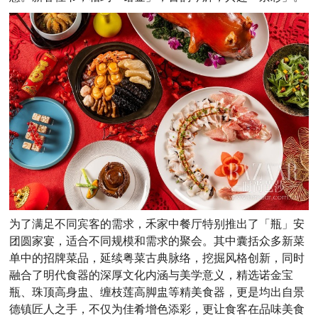
为了满足不同宾客的需求，禾家中餐厅特别推出了「瓶」安
团圆家宴，适合不同规模和需求的聚会。其中囊括众多新菜
单中的招牌菜品，延续粤菜古典脉络，挖掘风格创新，同时
融合了明代食器的深厚文化内涵与美学意义，精选诺金宝
瓶、珠顶高身盅、缠枝莲高脚盅等精美食器，更是均出自景
德镇匠人之手，不仅为佳肴增色添彩，更让食客在品味美食