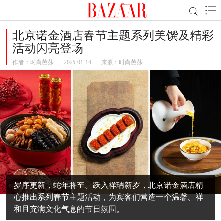
北京诺金酒店春节主题系列美馔及精彩
活动闪亮登场
作者：
时尚芭莎
2025-01-14
来源：时尚芭莎
岁序更新，蛇年将至。跃入祥瑞新岁，北京诺金酒店精
心推出系列春节主题活动，为宾客们营造一个温馨、祥
和且充满文化气息的节日氛围。