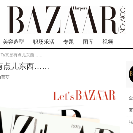
美容造型
职场乐活
专题
图库
视频
，Ta真是有点儿东西……
是有点儿东西……
尚芭莎
全
夏
张