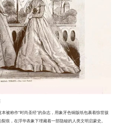
面
本被称作“时尚圣经”的杂志，用象牙色铜版纸包裹着惊世骇
代的裂痕，在浮华表象下埋藏着一部隐秘的人类文明启蒙史。