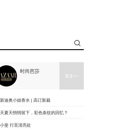
时尚芭莎
更多>>
新迪奥小姐香水 | 高订新裁
天夏天悄悄留下，彩色条纹的回忆？
小斐 行至清亮处