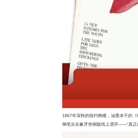
1867年深秋的纽约阁楼，油墨未干的《Harpe
钢笔尖在象牙色铜版纸上洇开——“真正