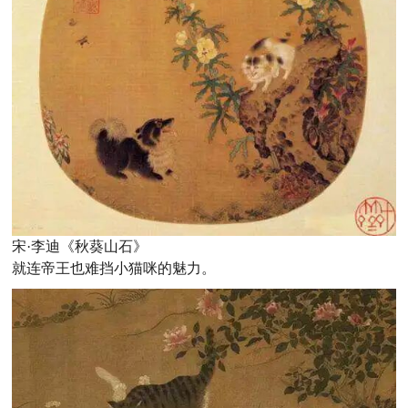
宋·李迪《秋葵山石》
就连帝王也难挡小猫咪的魅力。