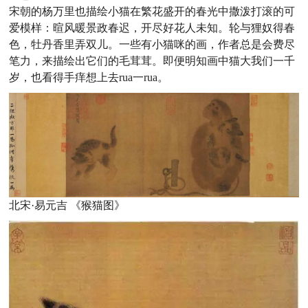
宋朝的杨万里也描绘小猫在繁花盛开的春光中撒泼打滚的可
爱模样：
暄风暖景政春迟，开尽好花人未知。
轮与狸奴得春
色，牡丹香里弄双儿。
一些有小猫咪的画，作者总是会费尽
笔力，来描绘出它们的毛茸茸。
即便明知画中猫大我们一千
岁，也看得手痒想上去rua一rua。
北宋·易元吉 《猴猫图》