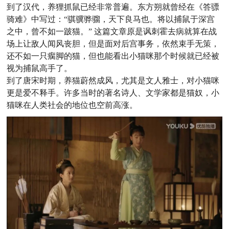
到了汉代，养狸抓鼠已经非常普遍。东方朔就曾经在《答骠
骑难》中写过：“骐骥骅骝，天下良马也。将以捕鼠于深宫
之中，曾不如一跛猫。” 这篇文章原是讽刺霍去病就算在战
场上让敌人闻风丧胆，但是面对后宫事务，依然束手无策，
还不如一只瘸脚的猫，但也能看出小猫咪那个时候就已经被
视为捕鼠高手了。
到了唐宋时期，养猫蔚然成风，尤其是文人雅士，对小猫咪
更是爱不释手。
许多当时的著名诗人、文学家都是猫奴，小
猫咪在人类社会的地位也空前高涨。