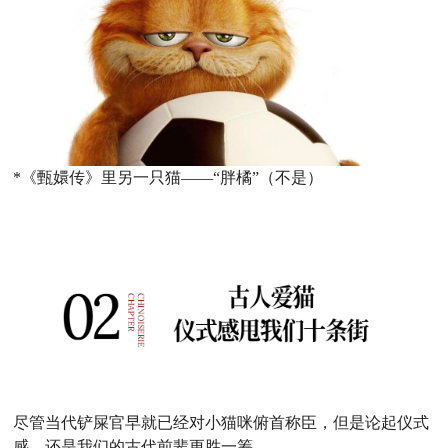
*《甄嬛传》里另一只猫——“胖橘”（不是）
尽管当代铲屎官早就已经对小猫咪俯首称臣，但是论起仪式
感，还是我们的古代前辈更胜一筹。