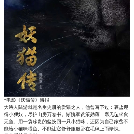
*电影《妖猫传》海报
大诗人陆游就是名垂史册的爱猫之人，他曾写下过：
裹盐迎
得小狸奴，尽护山房万卷书。
惭愧家贫策勋薄，寒无毡坐食
无鱼。
用一袋珍贵的盐换回一只小猫咪，还因为自己家贫不
能给小猫咪喂鱼、不能让它舒舒服服卧在毛毡上而惭愧。