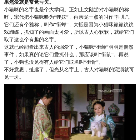
果然爱就是常觉亏欠。
小猫咪的名字也是个大学问。
正如上文陆游对小猫咪的称
呼，宋代把小猫咪唤为“狸奴”，再亲昵一点的叫作“狸儿”。
它们还有个雅称，叫作“衔蝉”，大抵是因为小猫咪蹦蹦跳跳
戏蝴蝶，抓知了的画面太可爱，所以古人心软软，就给它们
取了这么个有趣的名字。
这就已经能看出来古人的溺爱了，小猫咪“衔蝉”明明是偶然
事件，如果真的论它们爱抓什么，那应该叫“衔鼠”。再说
了，小狗也没见得有人给它们取名叫“衔骨”。
不好意思，扯远了，但光从名字上，古人对猫咪的宠溺就可
见一斑。