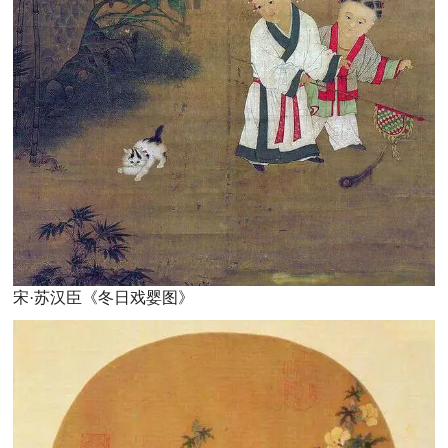
宋·苏汉臣《冬日戏婴图》