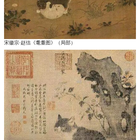
宋徽宗·赵佶《耄耋图》（局部）