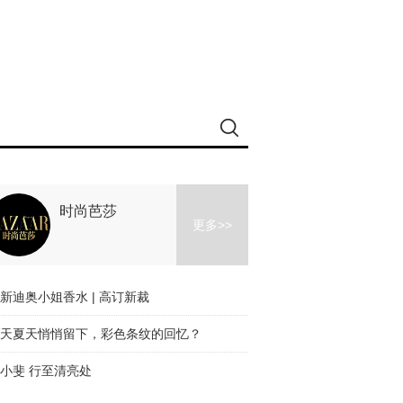
时尚芭莎
更多>>
新迪奥小姐香水 | 高订新裁
天夏天悄悄留下，彩色条纹的回忆？
小斐 行至清亮处