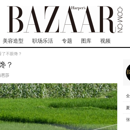
美容造型
职场乐活
专题
图库
视频
看了不眼馋？
馋？
尚芭莎
全
夏
张