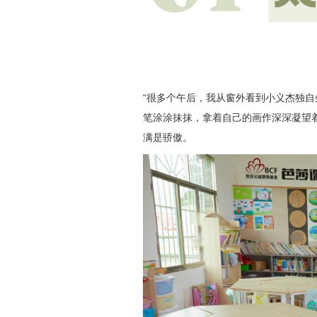
“很多个午后，我从窗外看到小义杰独
笔涂涂抹抹，拿着自己的画作深深凝望
满是骄傲。