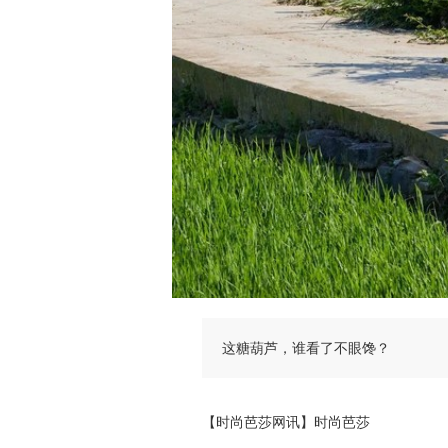
这糖葫芦，谁看了不眼馋？
【时尚芭莎网讯】时尚芭莎