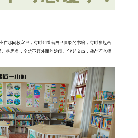
自坐在那间教室里，有时翻看着自己喜欢的书籍，有时拿起画
着、构思着，全然不顾外面的嬉闹。”说起义杰，龚占巧老师