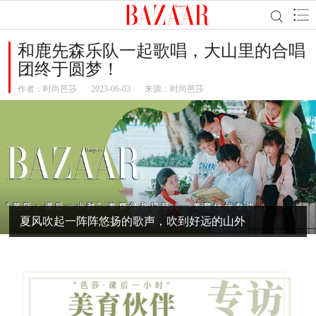
和鹿先森乐队一起歌唱，大山里的合唱
团终于圆梦！
作者：
时尚芭莎
2023-06-03
来源：时尚芭莎
夏风吹起一阵阵悠扬的歌声，吹到好远的山外