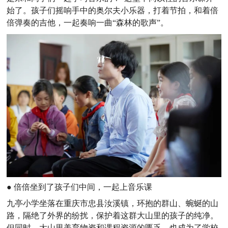
始了。孩子们摇响手中的奥尔夫小乐器，打着节拍，和着倍
倍弹奏的吉他，一起奏响一曲“森林的歌声”。
●
倍倍坐到了孩子们中间，一起上音乐课
九亭小学坐落在重庆市忠县汝溪镇，环抱的群山、蜿蜒的山
路，隔绝了外界的纷扰，保护着这群大山里的孩子的纯净。
但同时，大山里美育物资和课程资源的匮乏，也成为了学校