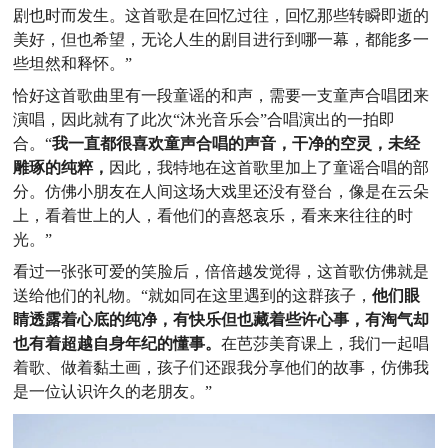
剧也时而发生。这首歌是在回忆过往，回忆那些转瞬即逝的
美好，但也希望，无论人生的剧目进行到哪一幕，都能多一
些坦然和释怀。”
恰好这首歌曲里有一段童谣的和声，需要一支童声合唱团来
演唱，因此就有了此次“沐光音乐会”合唱演出的一拍即
合。“
我一直都很喜欢童声合唱的声音，干净的空灵，未经
雕琢的纯粹，
因此，我特地在这首歌里加上了童谣合唱的部
分。仿佛小朋友在人间这场大戏里还没有登台，像是在云朵
上，看着世上的人，看他们的喜怒哀乐，看来来往往的时
光。”
看过一张张可爱的笑脸后，倍倍越发觉得，这首歌仿佛就是
送给他们的礼物。“就如同在这里遇到的这群孩子，
他们眼
睛透露着心底的纯净，有快乐但也藏着些许心事，有淘气却
也有着超越自身年纪的懂事。
在芭莎美育课上，我们一起唱
着歌、做着黏土画，孩子们还跟我分享他们的故事，仿佛我
是一位认识许久的老朋友。”