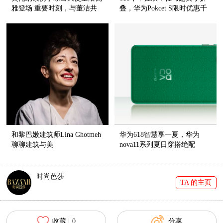
雅登场 重要时刻，与董洁共
叠，华为Pokcet S限时优惠千
赴冰白之约
元
和黎巴嫩建筑师Lina Ghotmeh
华为618智慧享一夏，华为
聊聊建筑与美
nova11系列夏日穿搭绝配
时尚芭莎
TA 的主页
收藏 |
0
分享