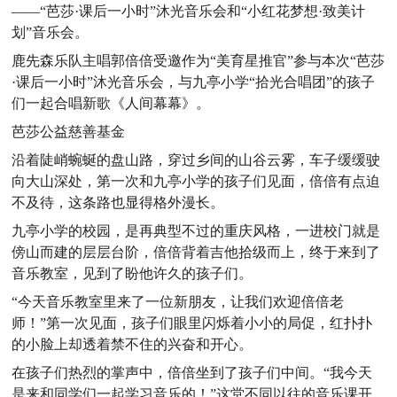
——“芭莎·课后一小时”沐光音乐会和“小红花梦想·致美计
划”音乐会。
鹿先森乐队主唱郭倍倍受邀作为“美育星推官”参与本次“芭莎
·课后一小时”沐光音乐会，与九亭小学“拾光合唱团”的孩子
们一起合唱新歌《人间幕幕》。
芭莎公益慈善基金
沿着陡峭蜿蜒的盘山路，穿过乡间的山谷云雾，车子缓缓驶
向大山深处，第一次和九亭小学的孩子们见面，倍倍有点迫
不及待，这条路也显得格外漫长。
九亭小学的校园，是再典型不过的重庆风格，一进校门就是
傍山而建的层层台阶，倍倍背着吉他拾级而上，终于来到了
音乐教室，见到了盼他许久的孩子们。
“今天音乐教室里来了一位新朋友，让我们欢迎倍倍老
师！”第一次见面，孩子们眼里闪烁着小小的局促，红扑扑
的小脸上却透着禁不住的兴奋和开心。
在孩子们热烈的掌声中，倍倍坐到了孩子们中间。“我今天
是来和同学们一起学习音乐的！”这堂不同以往的音乐课开