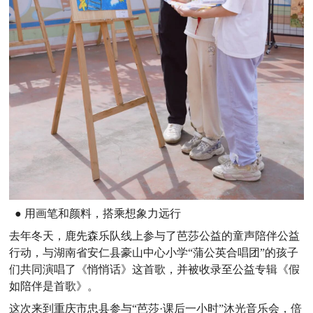
●
用画笔和颜料，搭乘想象力远行
去年冬天，鹿先森乐队线上参与了芭莎公益的童声陪伴公益
行动，与湖南省安仁县豪山中心小学“蒲公英合唱团”的孩子
们共同演唱了《悄悄话》这首歌，并被收录至公益专辑《假
如陪伴是首歌》。
这次来到重庆市忠县参与“芭莎·课后一小时”沐光音乐会，倍