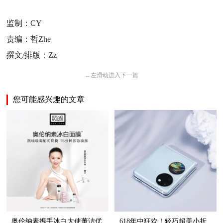
监制：CY
责编：哲Zhe
撰文/排版：Zz
←
左滑动进入下一篇
您可能感兴趣的文章
奥伦纳素携手冰白大使董洁优
618年中狂欢！轻巧超美小折