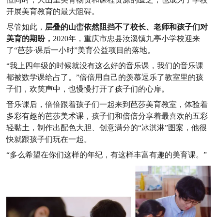
开展美育教育的最大阻碍。
尽管如此，
层叠的山峦依然阻挡不了校长、老师和孩子们对
美育的期盼，
2020年，重庆市忠县汝溪镇九亭小学校迎来
了“芭莎·课后一小时”美育公益项目的落地。
“我上四年级的时候就没有这么好的音乐课，我们的音乐课
都被数学课给占了。”倍倍用自己的羡慕逗乐了教室里的孩
子们，欢笑声中，也慢慢打开了孩子们的心扉。
音乐课后，倍倍跟着孩子们一起来到芭莎美育教室，体验着
多彩有趣的芭莎美术课，孩子们和倍倍分享着最喜欢的五彩
轻黏土，制作出配色大胆、创意满分的“冰淇淋”图案，他很
快就跟孩子们玩在一起。
“多么希望在你们这样的年纪，有这样丰富有趣的美育课。”