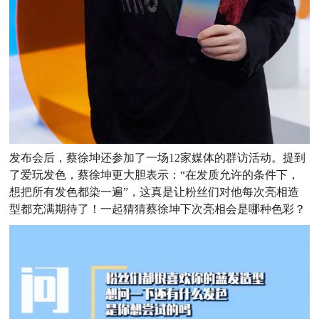
发布会后，蔡徐坤还参加了一场12家媒体的群访活动。提到
了爱玩发色，蔡徐坤更大胆表示：“在发质允许的条件下，
想把所有发色都染一遍”，这真是让粉丝们对他每次亮相造
型都充满期待了！一起猜猜蔡徐坤下次亮相会是哪种色彩？