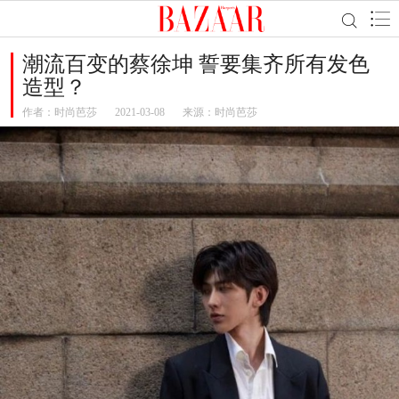
潮流百变的蔡徐坤 誓要集齐所有发色
造型？
作者：
时尚芭莎
2021-03-08
来源：时尚芭莎