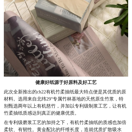
健康好纸源于好原料
及
好工艺
此次全新推出的
ch22有机竹柔抽纸最大特点便是其优质的原
材料
。选用来自北纬
29°专属竹林基地的天然原生竹浆，特
别甄选两年以上有机慈竹，并加以专利级制浆工艺，让有机
竹柔抽纸质感达到真正的健康优质。
在专利级磨浆工艺的加持之下，有机竹柔抽纸的质感也加倍
柔软、有韧性。黄金配比的纤维长度，造就优质扩散吸水