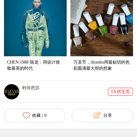
CHEN.1988·陈龙：用设计致
万圣节，illombo用最贴切的色
敬最美的时代
彩圆满最大胆的想象
时尚芭莎
TA 的主页
收藏 |
0
分享