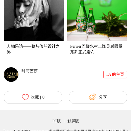
人物采访——蔡炜伽的设计之
Perrier巴黎水村上隆灵感限量
路
系列正式发布
时尚芭莎
TA 的主页
收藏 |
0
分享
PC版
|
触屏版