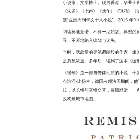
小说家，文学博士。现居香港，毕业于
《朱雀》《七声》《戏年》《谜鸦》《
选“亚洲周刊华文十大小说”。2016 年“
阅读莫迪亚诺，不算一见如故。典型的
寻，不断地陷入缠绕与迷失。
当时，我欣赏的是笔调朗毅的作家，难
是愈见浓重。多年后，读到了这本《缓
《缓刑》是一部自传体性质的小说，十岁
布洛涅·比扬古，德国占领法国期间，
拉，以长镜与空镜交替，巨细靡遗，一
孜构筑城市地图。