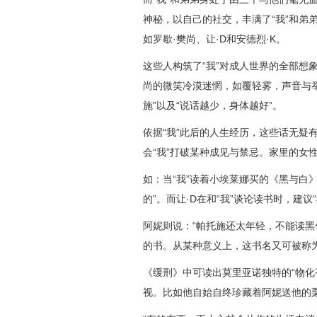
神秘，以自己的社交，丰满了“我”和弟
如罗歇·樊尚、让·D和安德烈·K。
这些人构筑了“我”对成人世界的全部想
尚的微笑冷漠迷惘，如覆轻雾，声音与举
施”以及“说话越少，身体越好”。
依据“我”此后的人生经历，这些话无疑
会“我”打破某种成见与禁忌。家里的女
如：当“我”读着小埃莱娜买的《黑与白
的”。而让·D在和“我”谈论读书时，建议“
阿妮则说：“帕托施还太年轻，不能读黑
的书。从某种意义上，这书名又可被称
《缓刑》中可读出莫里亚诺独特的“物化
视。比如他自始自终珍藏着阿妮送他的