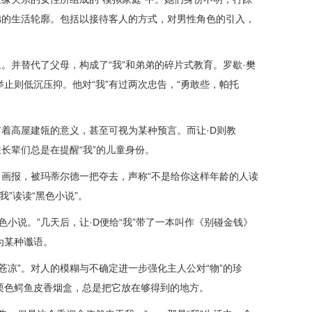
弟的生活轮廓。包括以接待客人的方式，对男性角色的引入，
象。并替代了父母，构成了“我”和弟弟的碎片式教育。罗歇·樊
止则低沉压抑。他对“我”有过两次忠告，“勇敢些，帕托
有着高屋建瓴的意义，甚至可视为某种预言。而让·D则教
性长辈们总是在提醒“我”的儿童身份。
》画报，被玛蒂尔德一把夺去，声称“不是给你这样年龄的人读
我”读读“黑色小说”。
色小说。”几天后，让·D便给“我”带了一本叫作《别碰金钱》
为某种谶语。
苍凉”。对人的模糊与不确定进一步强化主人公对“物”的珍
栗色鳄鱼皮香烟盒，总是把它放在够得到的地方。