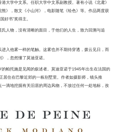
香港大学中文系。任职大学中文系副教授。著有小说《北鸢》
浣熊》，散文《小山河》，电影随笔《绘色》等。作品两度获
中国好书”奖得主。
莫氏人物，没有清晰的面目，于他们的人生，致力回溯与追
以进入他雾一样的笔触。这雾也并不期待穿透，拨云见日，而
刑》，忽然懂了莫迪亚诺。
的帕托施是见闻的叙述者。莫迪亚诺于1945年出生在法国的
他正居住在巴黎近郊的一栋别墅里。作者如摄影师，镜头推
点一滴地挖掘有关旧居的周边风物，不放过任何一处地标，孜