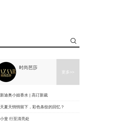
时尚芭莎
更多>>
新迪奥小姐香水 | 高订新裁
天夏天悄悄留下，彩色条纹的回忆？
小斐 行至清亮处