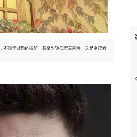
P
，不期于谜题的破解，甚至对谜底噤若寒蝉。这是令读者