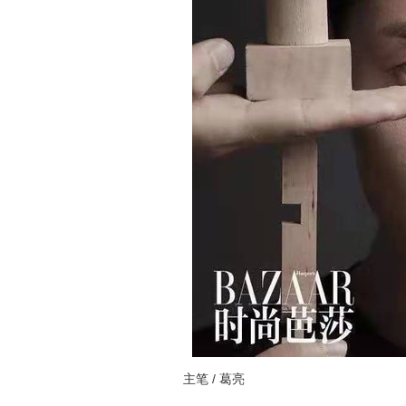
主笔 / 葛亮