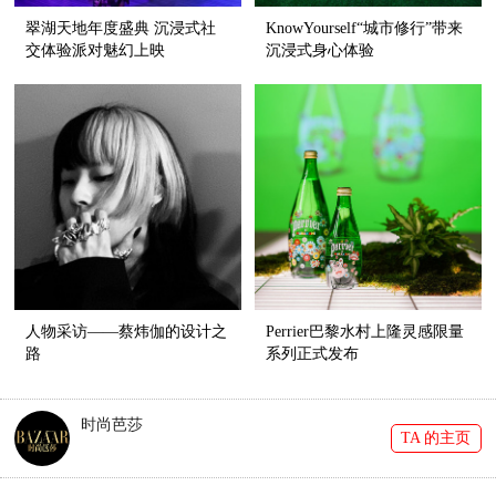
翠湖天地年度盛典 沉浸式社
KnowYourself“城市修行”带来
交体验派对魅幻上映
沉浸式身心体验
人物采访——蔡炜伽的设计之
Perrier巴黎水村上隆灵感限量
路
系列正式发布
时尚芭莎
TA 的主页