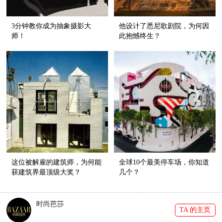
3分钟教你成为抽象摄影大
他设计了悉尼歌剧院，为何因
师！
此抱憾终生？
这位被解雇的建筑师，为何能
全球10个最美停车场，你知道
获建筑界最顶级大奖？
几个？
时尚芭莎
TA 的主页