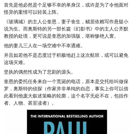
首先是他必然是个足够不幸的单身汉，或许是为了令他面对
怪异的案情可以轻装上阵。
《玻璃城》的主人公奎恩，妻子丧生，鳏居依赖写作悬疑小
说为生。而奥斯特的另一部长篇《幻影书》中的主人公齐默
教授的处境，更可说是奎恩的加强版，堪称惨绝人寰。
他的妻儿三人在一场空难中不幸遇难。
并且如若他不是态度过于积极地赶上这次航班，或可以避免
这场灾难。
坚执的偶然性成为了悲剧的源头。
奎恩的委托任务来自一个荒诞的电话，原本是交托给叫做保
罗．奥斯特的侦探（作家并非单纯的自恋，事实上你可以借
此看到他庞大叙述策略的轮廓，这个名字无处不在，包括作
者、人物、甚至读者）。