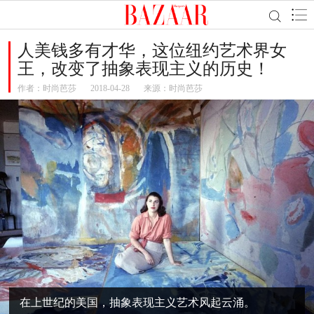
人美钱多有才华，这位纽约艺术界女
王，改变了抽象表现主义的历史！
作者：
时尚芭莎
2018-04-28
来源：时尚芭莎
在上世纪的美国，抽象表现主义艺术风起云涌。