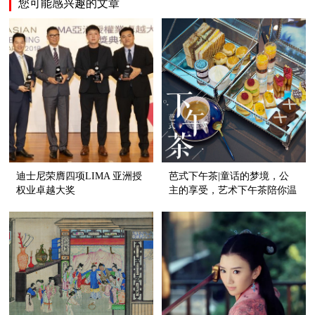
您可能感兴趣的文章
迪士尼荣膺四项LIMA 亚洲授
芭式下午茶|童话的梦境，公
权业卓越大奖
主的享受，艺术下午茶陪你温
暖一冬！