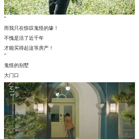
“
而我只在惊叹鬼怪的壕！
不愧是活了近千年
才能买得起这等房产！
”
鬼怪的别墅
大门口