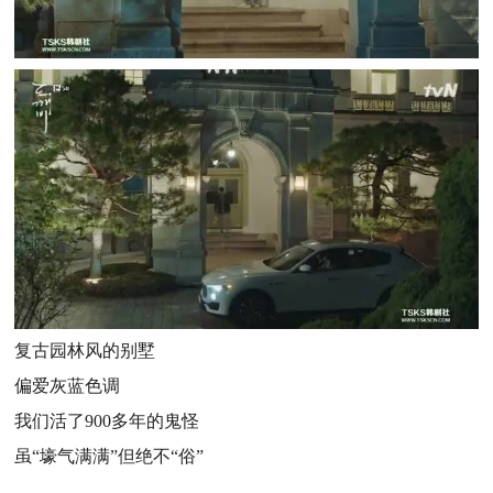
复古园林风的别墅
偏爱灰蓝色调
我们活了900多年的鬼怪
虽“壕气满满”但绝不“俗”