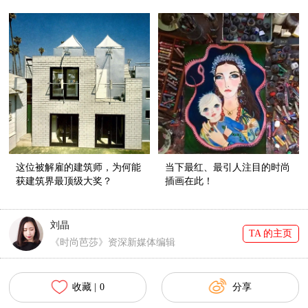
这位被解雇的建筑师，为何能
当下最红、最引人注目的时尚
获建筑界最顶级大奖？
插画在此！
刘晶
TA 的主页
《时尚芭莎》资深新媒体编辑
收藏 |
0
分享