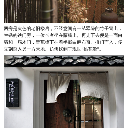
两旁是灰色的老旧楼房，不经意间有一丛翠绿的竹子冒出，
生锈的铁门旁，一位长者坐在藤椅上。再走下去便是一面白
墙和一扇木门，青瓦檐下挂着半截白麻布帘。推门而入，便
立刻踏入另一方天地。仿佛找到了现世“桃花源”。