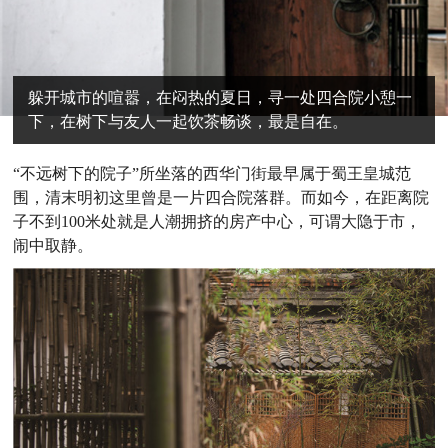
躲开城市的喧嚣，在闷热的夏日，寻一处四合院小憩一
下，在树下与友人一起饮茶畅谈，最是自在。
“不远树下的院子”所坐落的西华门街最早属于蜀王皇城范
围，清末明初这里曾是一片四合院落群。而如今，在距离院
子不到100米处就是人潮拥挤的房产中心，可谓大隐于市，
闹中取静。