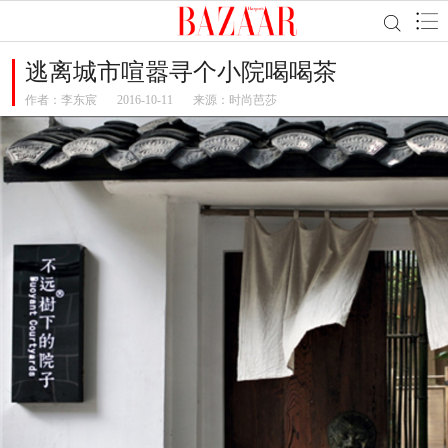
逃离城市喧嚣寻个小院喝喝茶
作者：
李东宸
2016-10-11
来源：时尚芭莎