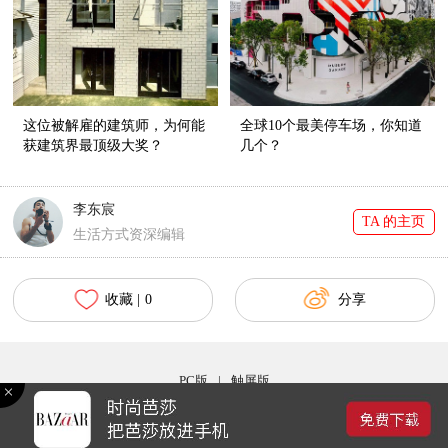
这位被解雇的建筑师，为何能
全球10个最美停车场，你知道
获建筑界最顶级大奖？
几个？
李东宸
TA 的主页
生活方式资深编辑
收藏 |
0
分享
PC版
|
触屏版
Copyright © 2017 bazaar.com.cn 北京时尚在线网络服务有限公司 京ICP备030044号