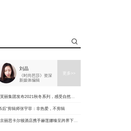
刘晶
更多>>
《时尚芭莎》资深
新媒体编辑
伊芙丽集团发布2021秋冬系列，感受自然的力量
95后”剪辑师张宇菲：非热爱，不剪辑
北京丽思卡尔顿酒店携手赫莲娜臻呈跨界下午茶