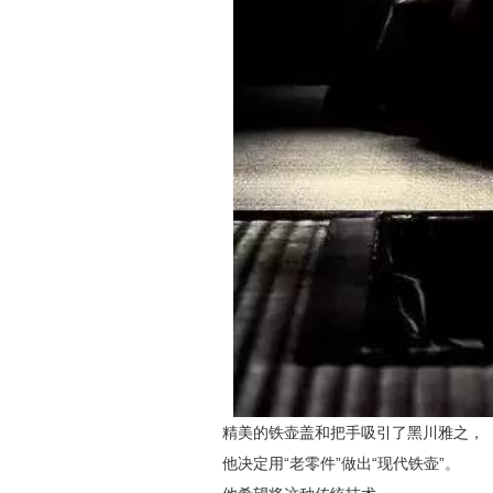
精美的铁壶盖和把手吸引了黑川雅之，
他决定用“老零件”做出“现代铁壶”。