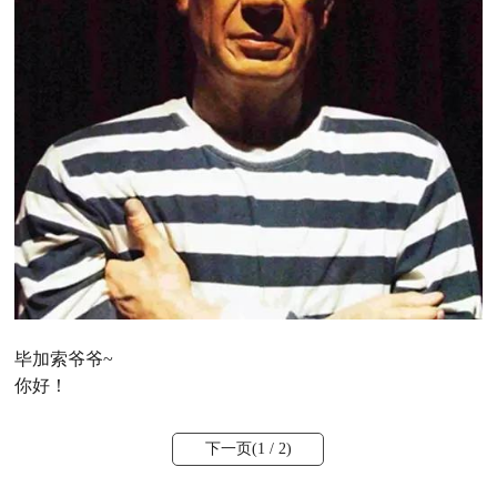
毕加索爷爷~
你好！
下一页(
1
/ 2)