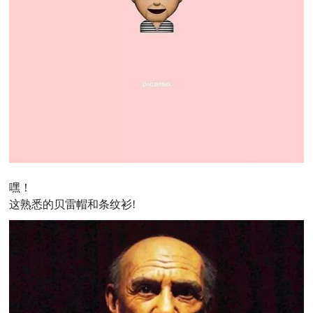
嘿！
这熟悉的贝雷帽和条纹衫!