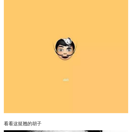
看看这挺翘的胡子