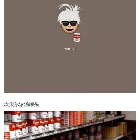
坎贝尔浓汤罐头