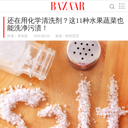
还在用化学清洗剂？这11种水果蔬菜也
能洗净污渍！
作者：
李东宸
2016-08-10
来源：时尚芭莎