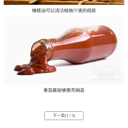
橄榄油可以清洁植物汁液的残留
番茄酱能够擦亮铜器
下一页(
1
/ 3)