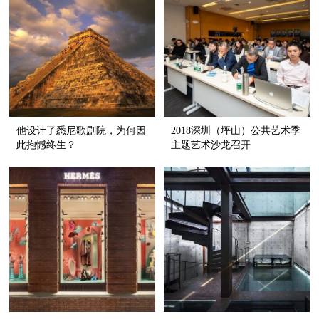
他设计了悉尼歌剧院，为何因
2018深圳（坪山）公共艺术季
此抱憾终生？
主题艺术沙龙召开