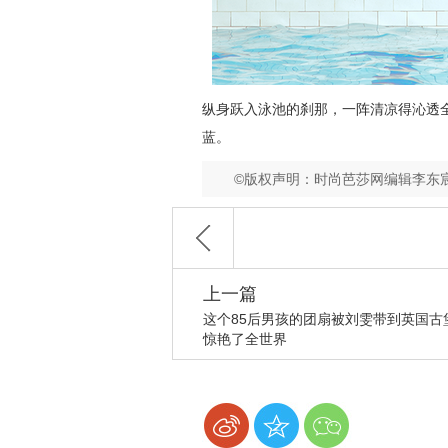
纵身跃入泳池的刹那，一阵清凉得沁透
蓝。
©版权声明：时尚芭莎网编辑李东
上一篇
这个85后男孩的团扇被刘雯带到英国古
惊艳了全世界