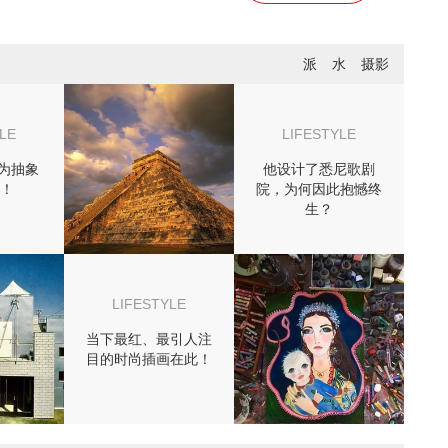
派
水
摄影
LE
LIFESTYLE
为抽象
他设计了悉尼歌剧
！
院，为何因此抱憾终
生？
LIFESTYLE
当下最红、最引人注
目的时尚插画在此！