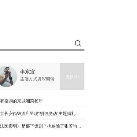
李东宸
更多>>
生活方式资深编辑
有格调的京城湘菜餐厅
北京长安街W酒店呈现“别致灵动”主题婚礼沙龙
《法医秦明》是部下饭剧？抱歉除了张若昀的颜我什么都看不下去！