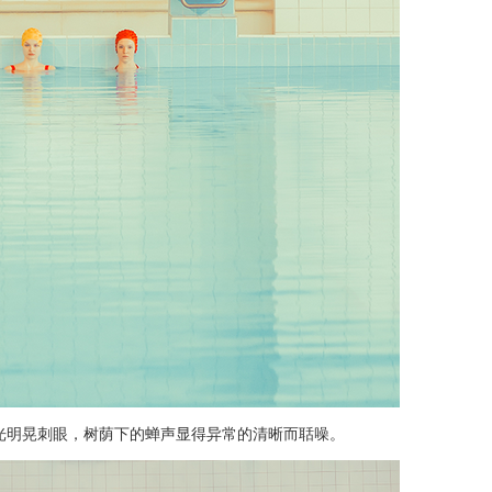
光明晃刺眼，树荫下的蝉声显得异常的清晰而聒噪。