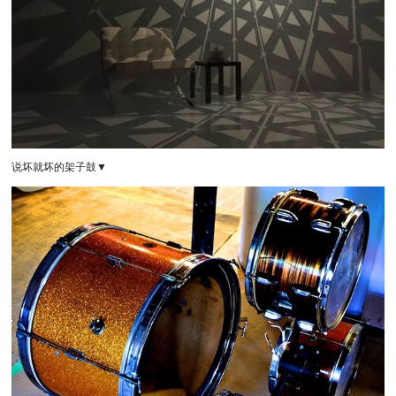
说坏就坏的架子鼓
▼