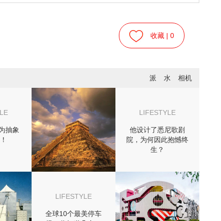
收藏 |
0
派
水
相机
LE
LIFESTYLE
为抽象
他设计了悉尼歌剧
！
院，为何因此抱憾终
生？
LIFESTYLE
全球10个最美停车