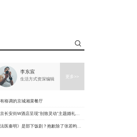
李东宸
更多>>
生活方式资深编辑
有格调的京城湘菜餐厅
北京长安街W酒店呈现“别致灵动”主题婚礼沙龙
《法医秦明》是部下饭剧？抱歉除了张若昀的颜我什么都看不下去！